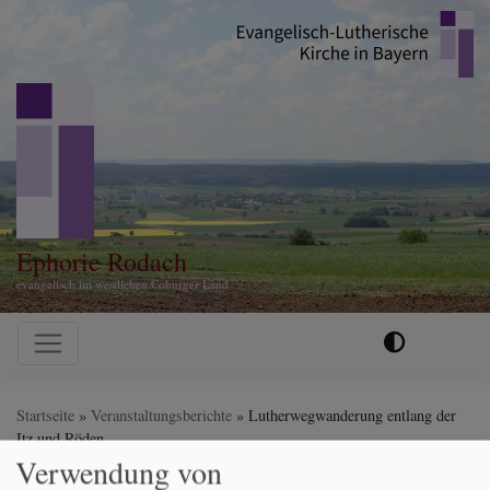
Direkt
zum
Inhalt
Ephorie Rodach
evangelisch im westlichen Coburger Land
Hauptnavigation
Startseite
Veranstaltungsberichte
Lutherwegwanderung entlang der
Itz und Röden
Verwendung von