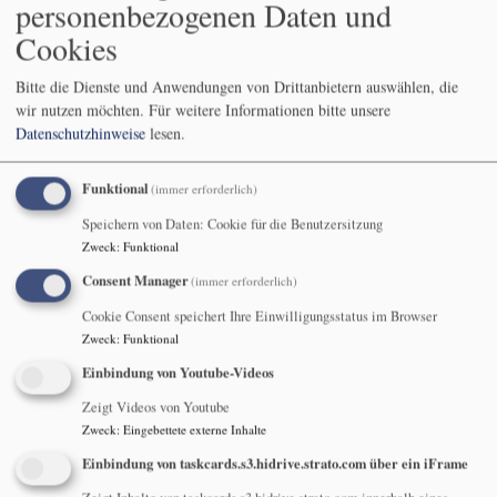
personenbezogenen Daten und
Lutherwegwanderung
Cookies
entlang der Itz und Röden
Bitte die Dienste und Anwendungen von Drittanbietern auswählen, die
wir nutzen möchten.
Für weitere Informationen bitte unsere
Datenschutzhinweise
lesen.
Man hätte zu dieser
Funktional
(immer erforderlich)
ersten
Lutherwegwanderung in
Speichern von Daten: Cookie für die Benutzersitzung
Zweck
:
Funktional
diesem Jahr sogar mit
dem Zug anreisen
Consent Manager
(immer erforderlich)
können – ideal war dieser
Cookie Consent speichert Ihre Einwilligungsstatus im Browser
Bildrechte
Eberhard Wunder
Ausgangspunkt jedoch
Zweck
:
Funktional
auch der vielen Parkplätze wegen.
Statt auf dem
Einbindung von Youtube-Videos
durch den Wald geführten Lutherweg entschieden wir
Zeigt Videos von Youtube
uns, durch die schöne Wiesenaue entlang der
Zweck
:
Eingebettete externe Inhalte
(manchmal glucksenden) Itz (und später der Röden)
Einbindung von taskcards.s3.hidrive.strato.com über ein iFrame
hin zur Domäne in Rödental zu laufen. Nach knapp