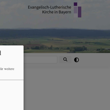
d
Suche
ür weitere