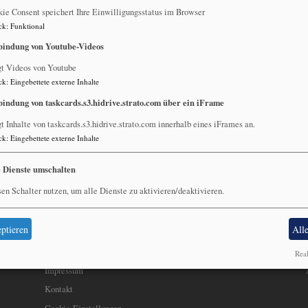
Zum Sonntag Exaudi hält Pfarrer Karl-Heinz Hillermeier in Gauers
ie Consent speichert Ihre Einwilligungsstatus im Browser
mit Gott (Jeremia 31,31-34) mit dem Chorlied "Füll mich neu mit de
ck
:
Funktional
bindung von Youtube-Videos
gt Videos von Youtube
ck
:
Eingebettete externe Inhalte
bindung von taskcards.s3.hidrive.strato.com über ein iFrame
t Inhalte von taskcards.s3.hidrive.strato.com innerhalb eines iFrames an.
ck
:
Eingebettete externe Inhalte
e Dienste umschalten
en Schalter nutzen, um alle Dienste zu aktivieren/deaktivieren.
ptieren
All
Real
Fußbereichsmenü
Be
Impressum
Kontakt
Cookie-Einstellungen