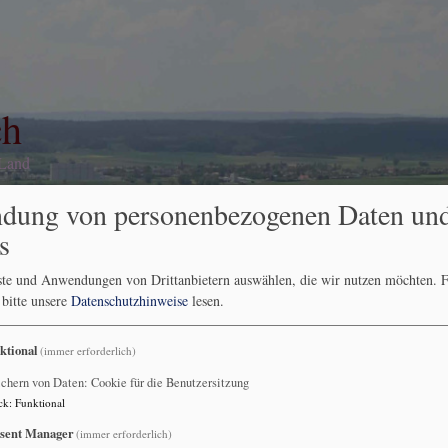
ch
 Land
dung von personenbezogenen Daten un
s
ranstaltungsberichte
Andachten
Karte
nste und Anwendungen von Drittanbietern auswählen, die wir nutzen möchten.
F
 bitte unsere
Datenschutzhinweise
lesen.
ntag Exaudi 24. Mai
ktional
(immer erforderlich)
 Mai
chern von Daten: Cookie für die Benutzersitzung
ck
:
Funktional
sent Manager
(immer erforderlich)