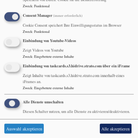
1. Sonntag nach dem
Zweck
:
Funktional
Consent Manager
(immer erforderlich)
Christfest 27. Dezember
Cookie Consent speichert Ihre Einwilligungsstatus im Browser
Zweck
:
Funktional
Einbindung von Youtube-Videos
Zum 1. Sonntag nach dem
Zeigt Videos von Youtube
Christfest hält Pfr. Karl-Heinz
Zweck
:
Eingebettete externe Inhalte
Hillermeier in Gauerstadt die
Einbindung von taskcards.s3.hidrive.strato.com über ein iFrame
Andacht zur Vorstellung des
Jesuskindes im Tempel (Lukas
Zeigt Inhalte von taskcards.s3.hidrive.strato.com innerhalb eines
iFrames an.
2,25-38) mit dem Choral
Zweck
:
Eingebettete externe Inhalte
"Fröhlich soll mein Herze
springen" (EG 36):
Alle Dienste umschalten
Diesen Schalter nutzen, um alle Dienste zu aktivieren/deaktivieren.
Auswahl akzeptieren
Alle akzeptieren