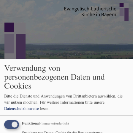
Direkt
zum
Inhalt
Verwendung von
Ephorie Rodach
personenbezogenen Daten und
evangelisch im westlichen Coburger Land
Cookies
Hauptnavigation
Bitte die Dienste und Anwendungen von Drittanbietern auswählen, die
wir nutzen möchten.
Für weitere Informationen bitte unsere
Datenschutzhinweise
lesen.
Startseite
Andachten zu den Sonn- und Feiertagen
1. Sonntag nach
dem Christfest 27. Dezember
Funktional
(immer erforderlich)
Speichern von Daten: Cookie für die Benutzersitzung