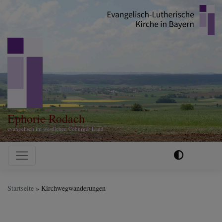
Direkt
zum
Inhalt
Ephorie Rodach
evangelisch im westlichen Coburger Land
Hauptnavigation
Startseite
Kirchwegwanderungen