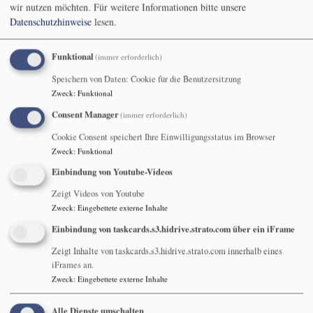
oder im Pfarramt Großwalbur (nur Dienstag- und Donnerstag
wir nutzen möchten.
Für weitere Informationen bitte unsere
vormittag unter Tel. 09566-301)
Datenschutzhinweise
lesen.
Die Teilnahme ist kostenfrei. Eine Abendeinkehr ist nach jeder
Wanderung geplant. Für angemeldete Teilnehmende wird ein
Funktional
(immer erforderlich)
Shuttle-Service zum Ausgangspunkt organisiert (wenn nötig).
Speichern von Daten: Cookie für die Benutzersitzung
Trittsicherheit und festes Schuhwerk ist erforderlich.
Zweck
:
Funktional
Samstag 26. April 2025
Consent Manager
(immer erforderlich)
Großwalbur – Kleinwalbur – Reichsberglinde - Großwalbur
Cookie Consent speichert Ihre Einwilligungsstatus im Browser
(ca. 6,5 km, 90 Hm auf/ 100 Hm ab)
Zweck
:
Funktional
14.00 Uhr Beginn in St. Oswald Großwalbur
Einbindung von Youtube-Videos
Freitag 9. Mai 2025
Zeigt Videos von Youtube
Elsa – Oettingshausen - Elsa
Zweck
:
Eingebettete externe Inhalte
(ca. 8,5 km, 130 Hm auf und ab)
Einbindung von taskcards.s3.hidrive.strato.com über ein iFrame
15.00 Uhr Beginn in der Johanneskirche Elsa
Zeigt Inhalte von taskcards.s3.hidrive.strato.com innerhalb eines
iFrames an.
Samstag 31. Mai 2025
Zweck
:
Eingebettete externe Inhalte
„Grenzwege – christliches und jüdisches Autenhausen“
Autenhausen – Lindenau – Merlach – Autenhausen
Alle Dienste umschalten