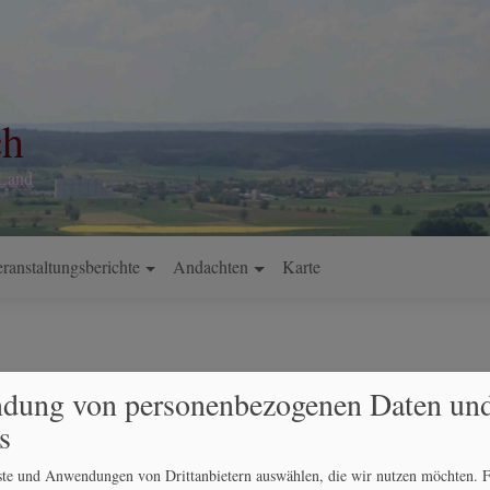
ch
 Land
ranstaltungsberichte
Andachten
Karte
dung von personenbezogenen Daten un
rie
s
nste und Anwendungen von Drittanbietern auswählen, die wir nutzen möchten.
F