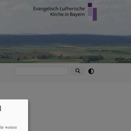
Suche
d
ür weitere