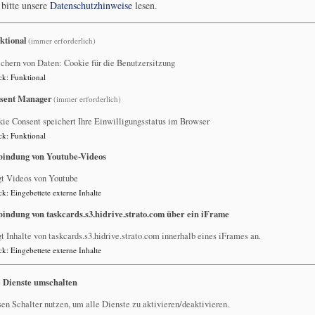
 bitte unsere
Datenschutzhinweise
lesen.
Vor 40 Jahren fand der erste zentrale Ephoriegottesdienst zu Himmelfa
feiern wir dieses Jubiläum mit einem Kirchentag am 29. und 30. Mai
ktional
(immer erforderlich)
chern von Daten: Cookie für die Benutzersitzung
ck
:
Funktional
sent Manager
(immer erforderlich)
ie Consent speichert Ihre Einwilligungsstatus im Browser
ck
:
Funktional
bindung von Youtube-Videos
 des Himmelfahrtstages beginnt es um 20.00 Uhr mit einem
gt Videos von Youtube
Halle am Schlossplatz in Bad Rodach. Wolfgang Buck bringt
ck
:
Eingebettete externe Inhalte
gt die Orte, an die man sich sehnt, das Meer, das
bindung von taskcards.s3.hidrive.strato.com über ein iFrame
iehenden Wolken, den Fluss. Aber auch „des Gwärch und des
chutzlos ausgeliefert ist. Den närrischen Zirkus der
t Inhalte von taskcards.s3.hidrive.strato.com innerhalb eines iFrames an.
ie sinnlose Rennerei und die Allgegenwart von Leistungsdruck,
ck
:
Eingebettete externe Inhalte
iebe und das Lachen findet man ja nicht im Wegrennen und in
e Dienste umschalten
n Leben. Sollte es doch schlechtes Wetter geben, findet das
arten gibt es in den Pfarrämtern der Ephorie, bei
en Schalter nutzen, um alle Dienste zu aktivieren/deaktivieren.